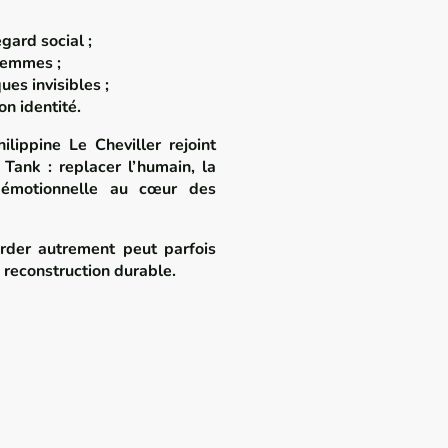
gard social ;
femmes ;
es invisibles ;
on identité.
lippine Le Cheviller rejoint
Tank : replacer l’humain, la
n émotionnelle au cœur des
rder autrement peut parfois
 reconstruction durable.
ESIDENTE
BIOGRAPHIE DE LA PRÉSIDENTE
PARRAIN Mr M