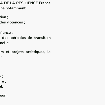
LÀ DE LA RÉSILIENCE France
gne notamment :
ion ;
des violences ;
fiance ;
 des périodes de transition
nelle.
s et projets artistiques, la
:
 ;
re ;
l.
our :